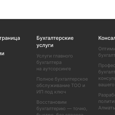
страница
Бухгалтерские
Конса
услуги
Оптим
ии
бухгал
Услуги главного
бухгалтера
Профе
на аутсорсинге
бухгал
консул
Полное бухгалтерское
вашего
обслуживание ТОО и
ИП под ключ
Разраб
полити
Восстановим
Алмат
бухгалтерию — точно,
быстро, без стресса