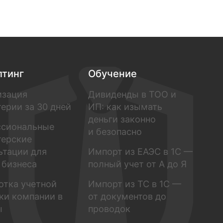
лтинг
Обучение
изация
Дивиденды в ТОО и
терии за 30 дней
ИП: как изымать
деньги законно
ссиональные
и безопасно
терские
ьтации для
Импорт из ЕАЭС в 1С —
 бизнеса
полный учет от А до Я
отка учетной
Импорт из ТС в 1С —
ки компании в
от документов до
ы
проводок