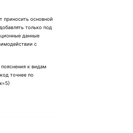
т приносить основной
добавлять только под
рационные данные
аимодействии с
 пояснения к видам
код точнее по
ex=5}