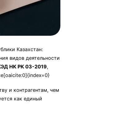
блики Казахстан:
ния видов деятельности
ЭД НК РК 03-2019
,
ce[oaicite:0]{index=0}
ву и контрагентам, чем
уется как единый