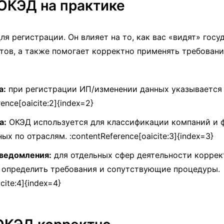
ОКЭД на практике
ля регистрации. Он влияет на то, как вас «видят» гос
нтов, а также помогает корректно применять требовани
а:
при регистрации ИП/изменении данных указывается 
ence[oaicite:2]{index=2}
а:
ОКЭД используется для классификации компаний и
х по отраслям. :contentReference[oaicite:3]{index=3}
уведомления:
для отдельных сфер деятельности корре
 определить требования и сопутствующие процедуры.
cite:4]{index=4}