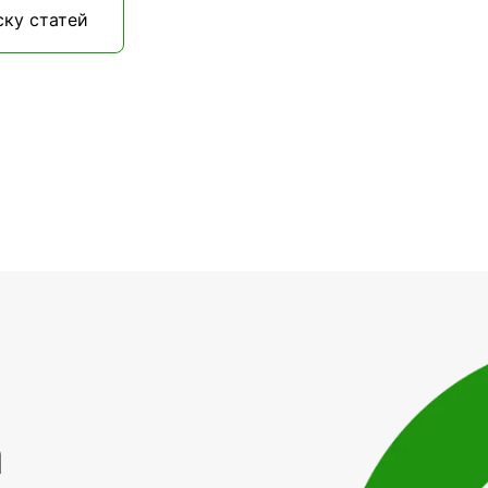
ску статей
а