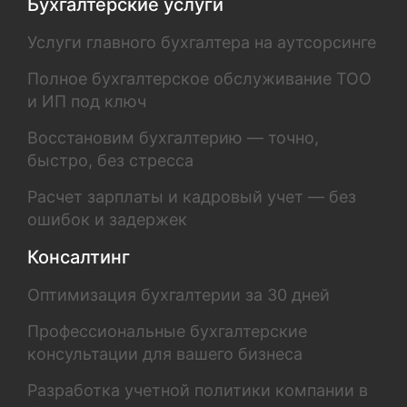
Бухгалтерские услуги
Услуги главного бухгалтера на аутсорсинге
Полное бухгалтерское обслуживание ТОО
и ИП под ключ
Восстановим бухгалтерию — точно,
быстро, без стресса
Расчет зарплаты и кадровый учет — без
ошибок и задержек
Консалтинг
Оптимизация бухгалтерии за 30 дней
Профессиональные бухгалтерские
консультации для вашего бизнеса
Разработка учетной политики компании в