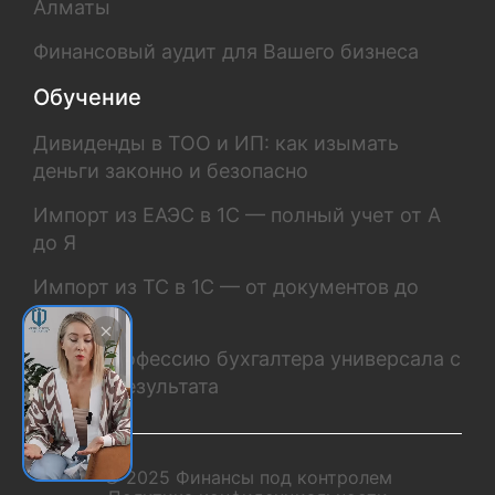
Алматы
Финансовый аудит для Вашего бизнеса
Обучение
Дивиденды в ТОО и ИП: как изымать
деньги законно и безопасно
Импорт из ЕАЭС в 1С — полный учет от А
до Я
Импорт из ТС в 1С — от документов до
проводок
Освой профессию бухгалтера универсала с
нуля до результата
© 2025 Финансы под контролем