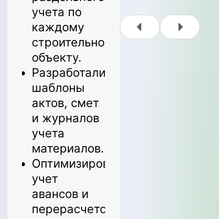
возвратов и
учета по
бонусов
каждому
покупателей.
строительному
Ввели
объекту.
управленческ
Разработали
отчетность
шаблоны
по чистой
актов, смет
прибыли и
и журналов
оборачиваемо
учета
товаров.
материалов.
Оптимизировали
Результаты:
учет
авансов и
Повышение
перерасчетов
точности