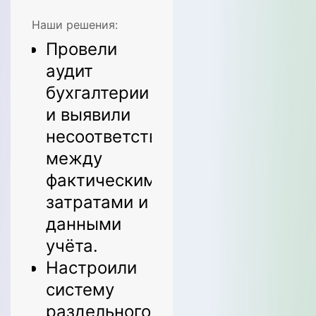
показателей.
Наши решения:
Провели
Наши решения:
аудит
Провели
бухгалтерии
аудит
и выявили
отчетов
несоответствия
маркетплейсов
между
и сверили
фактическими
их с
затратами и
бухгалтерским
данными
данными.
учёта.
Настроили
Настроили
корректное
систему
отражение
раздельного