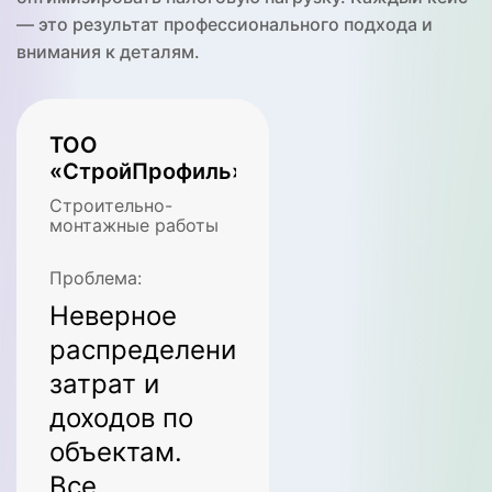
— это результат профессионального подхода и
внимания к деталям.
ТОО
ИП Смагулов
«СтройПрофиль»
Торговля через
маркетплейсы
Строительно-
(Kaspi, Ozon,
монтажные работы
Wildberries)
Проблема:
Проблема:
Неверное
Неверный
распределение
учет
затрат и
комиссий и
доходов по
логистических
объектам.
расходов
Все