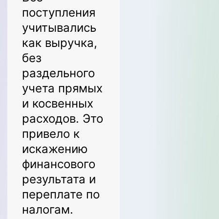
маркетплейсов.
поступления
Все
учитывались
поступления
как выручка,
от площадок
без
признавались
раздельного
как выручка,
учета прямых
без вычета
и косвенных
комиссии и
расходов. Это
возвратов,
привело к
что привело к
искажению
завышению
финансового
налогооблагаем
результата и
базы и
переплате по
искажению
налогам.
финансовых