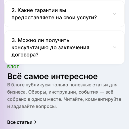
Мы начинаем работу в течение 1-3
рабочих дней после подписания
2. Какие гарантии вы
предоставляете на свои услуги?
договора. Первым делом проводим
аудит текущего состояния учёта и
Наша деятельность застрахована,
составляем план работ на ближайший
поэтому все возможные финансовые
3. Можно ли получить
период.
консультацию до заключения
риски покрываются страховкой. Мы
договора?
несём полную ответственность за
качество и своевременность
БЛОГ
Да, первичная консультация бесплатна.
выполнения работ.
Всё самое интересное
Мы проведём анализ вашей ситуации,
В блоге публикуем только полезные статьи для
ответим на вопросы и предложим
бизнеса. Обзоры, инструкции, события — всё
оптимальный вариант сотрудничества
собрано в одном месте. Читайте, комментируйте
без каких-либо обязательств с вашей
и задавайте вопросы.
стороны.
Все статьи